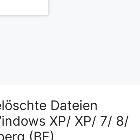
elöschte Dateien
indows XP/ XP/ 7/ 8/
hberg (BE)