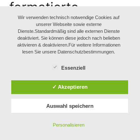
formatierte
Wir verwenden technisch notwendige Cookies auf
Festplatte
unserer Webseite sowie externe
Dienste.Standardmäßig sind alle externen Dienste
wiederherstellen
deaktiviert. Sie können diese jedoch nach belieben
aktivieren & deaktivieren.Für weitere Informationen
Langenthal
lesen Sie unsere Datenschutzbestimmungen.
Essenziell
Langenthal – formatierte Festplatte
wiederherstellen Langenthal gesucht?
✓ Akzeptieren
Datenrettung und Datenwiederherstellung –
Auswahl speichern
Schnelle Hilfe bei Datenverlust und
professionelle Datendienstleistungen.
Personalisieren
Datenverlust kann sich als eine komplizierte
Angelegenheit erweisen, die weit über das